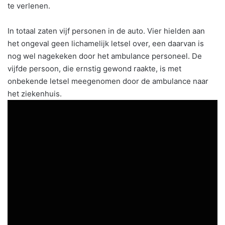
te verlenen.
In totaal zaten vijf personen in de auto. Vier hielden aan
het ongeval geen lichamelijk letsel over, een daarvan is
nog wel nagekeken door het ambulance personeel. De
vijfde persoon, die ernstig gewond raakte, is met
onbekende letsel meegenomen door de ambulance naar
het ziekenhuis.