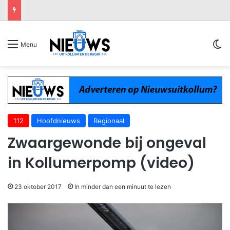
Sw
Menu
112
Hoofdnieuws
Regionaal
Zwaargewonde bij ongeval
in Kollumerpomp (video)
23 oktober 2017
In minder dan een minuut te lezen