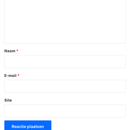
a
c
t
i
e
*
Naam
*
E-mail
*
Site