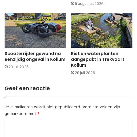
5 augustus 2026
Scooterrijder gewond na
Riet en waterplanten
eenzijdig ongeval in Kollum
aangepakt in Trekvaart
Kollum
29 juli 2026
29 juli 2026
Geef een reactie
Je e-mailadres wordt niet gepubliceerd.
Vereiste velden zijn
gemarkeerd met
*
R
e