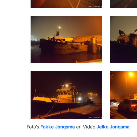
Foto’s
Fokke Jongsma
en Video
Jelke Jongsma