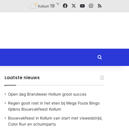
℃
Facebook
X
YouTube
Instagram
RSS
19
Kollum
Zoeken naar
Laatste nieuws
Open dag Brandweer Hollum groot succes
Regen gooit roet in het eten bij Mega Foute Bingo
tijdens Bouwvakfeest Kollum
Bouwvakfeest in Kollum van start met viswedstrijd,
Color Run en schuimparty