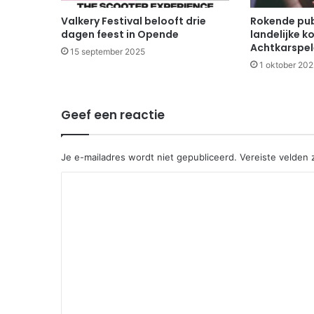
Valkery Festival belooft drie
Rokende pub
dagen feest in Opende
landelijke k
Achtkarspele
15 september 2025
1 oktober 202
Geef een reactie
Je e-mailadres wordt niet gepubliceerd.
Vereiste velden
R
e
a
c
t
i
e