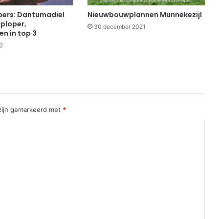
ers: Dantumadiel
Nieuwbouwplannen Munnekezijl
oploper,
30 december 2021
n in top 3
2
 zijn gemarkeerd met
*