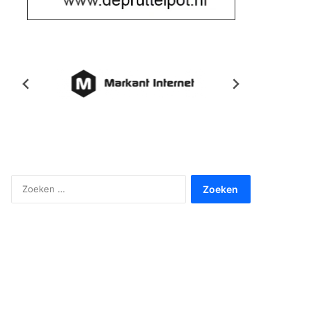
Zoeken
naar: